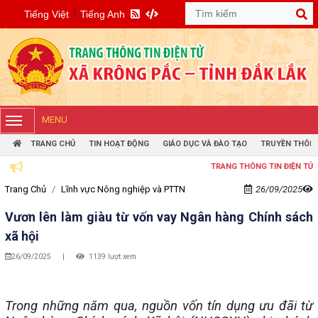
Tiếng Việt
Tiếng Anh
MENU
TRANG CHỦ
TIN HOẠT ĐỘNG
GIÁO DỤC VÀ ĐÀO TẠO
TRUYỀN THÔN
TRANG THÔNG TIN ĐIỆN TỬ UBND XÃ
Trang Chủ
Lĩnh vực Nông nghiệp và PTTN
26/09/2025
Vươn lên làm giàu từ vốn vay Ngân hàng Chính sách
xã hội
26/09/2025
|
1139 lượt xem
Trong những năm qua, nguồn vốn tín dụng ưu đãi từ