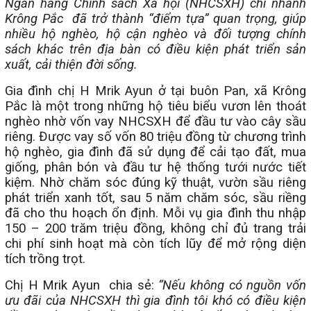
Ngân hàng Chính sách Xã hội (NHCSXH) chi nhánh
Krông Pắc đã trở thành “điểm tựa” quan trọng, giúp
nhiều hộ nghèo, hộ cận nghèo và đối tượng chính
sách khác trên địa bàn có điều kiện phát triển sản
xuất, cải thiện đời sống.
Gia đình chị H Mrik Ayun ở tại buôn Pan, xã Krông
Pắc là một trong những hộ tiêu biểu vươn lên thoát
nghèo nhờ vốn vay NHCSXH để đầu tư vào cây sầu
riêng. Được vay số vốn 80 triệu đồng từ chương trình
hộ nghèo, gia đình đã sử dụng để cải tạo đất, mua
giống, phân bón và đầu tư hệ thống tưới nước tiết
kiệm. Nhờ chăm sóc đúng kỹ thuật, vườn sầu riêng
phát triển xanh tốt, sau 5 năm chăm sóc, sầu riềng
đã cho thu hoạch ổn định. Mỗi vụ gia đình thu nhập
150 – 200 trăm triệu đồng, không chỉ đủ trang trải
chi phí sinh hoạt mà còn tích lũy để mở rộng diện
tích trồng trọt.
Chị H Mrik Ayun chia sẻ:
“Nếu không có nguồn vốn
ưu đãi của NHCSXH thì gia đình tôi khó có điều kiện